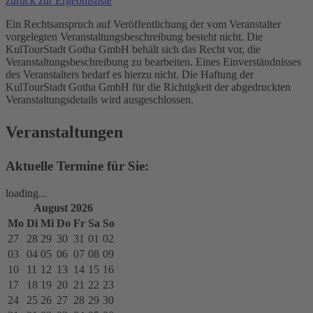
zurück zur Ergebnisliste
Ein Rechtsanspruch auf Veröffentlichung der vom Veranstalter
vorgelegten Veranstaltungsbeschreibung besteht nicht. Die
KulTourStadt Gotha GmbH behält sich das Recht vor, die
Veranstaltungsbeschreibung zu bearbeiten. Eines Einverständnisses
des Veranstalters bedarf es hierzu nicht. Die Haftung der
KulTourStadt Gotha GmbH für die Richtigkeit der abgedruckten
Veranstaltungsdetails wird ausgeschlossen.
Veranstaltungen
Aktuelle Termine für Sie:
loading...
August 2026
Mo
Di
Mi
Do
Fr
Sa
So
27
28
29
30
31
01
02
03
04
05
06
07
08
09
10
11
12
13
14
15
16
17
18
19
20
21
22
23
24
25
26
27
28
29
30