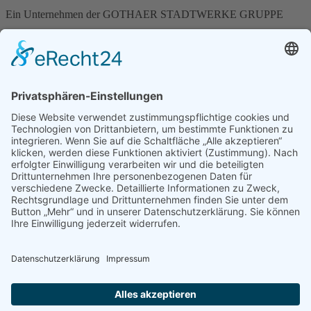
Ein Unternehmen der GOTHAER STADTWERKE GRUPPE
Brühl 4 | 99867 Gotha
Telefon: 03621 - 510 426
E-Mail:
stadthalle
@
kultourstadt.de
Die Startseite
Die Veranstaltungen
Die Veranstaltungen
Die Tickets
Das Haus
Die Geschichte
Die Bilder
Der Kontakt
Der Kontakt
Die Anfahrt
Für Veranstalter
Saalpläne
Nutzungsantrag
Nutzungsantrag SHVP
Technik-Informationen
Hausordnung
Angebot anfragen