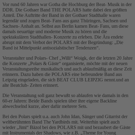
Vor rund 60 Jahren war Gotha die Hochburg der Beat- Musik in der
DDR. Die Gothaer Band THE POLARS hatte dabei den größten
Anteil. Die Auftritte der Band in der Gothaer Stadthalle waren
legendär und zogen Beat- Fans aus ganz Thüringen, Sachsen und
Sachsen- Anhalt an. Selbst aus Berlin kamen Beat- Fans, um diese
damals neuartige und moderne Musik zu hören und die
spektakulären Stadthallen- Konzerte zu erleben. Die Ära endete
abrupt mit dem Verbot der POLARS mit der Begründung: „Die
Band ist Mittelpunkt antisozialstischer Tendenzen“.
Veranstalter und Polars- Chef „Willi“ Woigk, der die letzten 20 Jahre
die Konzerte „Polars & Gäste“ organisierte, möchte mit der neuen
Veranstaltungsreihe musikalisch und auch ablaufmäßig an diese Zeit
erinnern. Dazu haben die POLARS eine befreundete Band aus
Leipzig eingeladen, die sich BEAT CLUB LEIPZIG nennt.und an
alte Beatclub- Zeiten erinnert.
Die Veranstaltung soll ganz bewußt so ablaufen wie damals in den
60-er Jahren: Beide Bands spielen über ihre eigene Backline
abwechselnd kurze, aber dafür mehrere Sets.
Bei den Polars spielt u.a. auch John Idan, Sänger und Gitarrist der
weltberühmten Band The Yardbirds mit. Weiterhin spielt auch
wieder „Jimi“ Bäzol bei den POLARS mit und bezaubert die Gäste
mit Instrumentals der Shadows, wie z.B. „Theme for Young