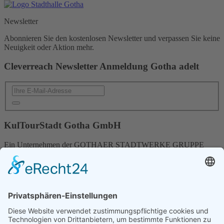
Newsletter
Abonnieren Sie den kostenlosen Newsletter und verpassen Sie keine
Neuigkeit oder Aktion mehr.
Cleverreach Newsletter Anmeldung Gotha adelt
KulTourStadt Gotha GmbH
Ein Unternehmen der GOTHAER STADTWERKE GRUPPE
Brühl 4 | 99867 Gotha
Telefon: 03621 - 510 426
E-Mail:
stadthalle
@
kultourstadt.de
Die Startseite
Die Veranstaltungen
Die Veranstaltungen