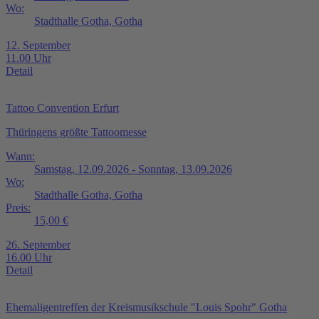
Wo:
Stadthalle Gotha, Gotha
12. September
11.00 Uhr
Detail
Tattoo Convention Erfurt
Thüringens größte Tattoomesse
Wann:
Samstag, 12.09.2026 - Sonntag, 13.09.2026
Wo:
Stadthalle Gotha, Gotha
Preis:
15,00 €
26. September
16.00 Uhr
Detail
Ehemaligentreffen der Kreismusikschule "Louis Spohr" Gotha